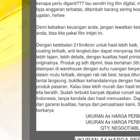
kenapa perlu diganti??? tau sendiri hrg film digital
bpjs anggaran terbatas, ditambah barang sering koso
ugalan, hehee
Demi kebaikan keuangan anda, jangan lewatkan kes
anda, bisa kita pakai film inkjet ini.
Dengan ketebalan 215mikron untuk hasil lebih baik, t
coating terbaik, anti lengket,dan dapat menyerap tint
lebih tajam, lebih details, dengan kualitas hasil pri
originalnya. Produk yg sdh diprint, bisa bertahan 3th
disimpan di warehouse dengan suhu ruangan berpen
dalam mutu terbaik, dengan rak rak besi, tanpa di
lantai langsung. buktikan kehandalannya dengan harg
produk pasaran. Kalau bisa lebih murah dan hasil t
kita beralih. Sudah terbukti banyak dipakai rumah sakit
Indonesia, tanpa kendala dan hasil memuaskan. Dap
dan garansi kualitas, hanya dari perusahaan kami, 
berkarya
UKURAN A4 HARGA PERBO
UKURAN A4 HARGA PERBO
QTY, NEGGOTIABLE
UKURAN A4 HARGA PERB