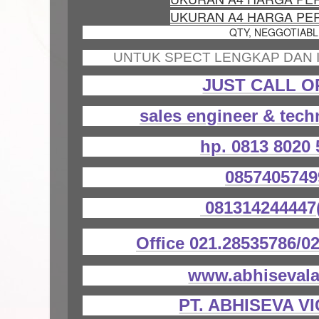
UKURAN A4 HARGA PERB
QTY, NEGGOTIABLE
UNTUK SPECT LENGKAP DAN I
JUST CALL O
sales engineer & tech
hp. 0813 8020
085740574
081314244447(
Office 021.28535786/0
www.abhiseval
PT. ABHISEVA V