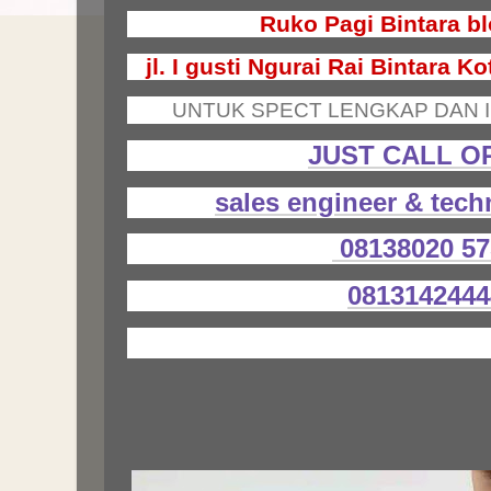
Ruko Pagi Bintara bl
jl. I gusti Ngurai Rai Bintara 
UNTUK SPECT LENGKAP DAN I
JUST CALL 
sales engineer & tech
08138020 5
0813142444