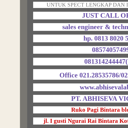
UNTUK SPECT LENGKAP DAN I
JUST CALL O
sales engineer & techn
hp. 0813 8020
0857405749
081314244447(
Office 021.28535786/02
www.abhisevala
PT. ABHISEVA V
Ruko Pagi Bintara bl
jl. I gusti Ngurai Rai Bintara K