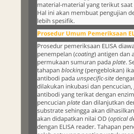
material-material yang terikut saat
Hal ini akan membuat pengujian d
lebih spesifik.
Prosedur Umum Pemeriksaan E
Prosedur pemeriksaan ELISA diawa
penempelan (
coating
) antigen dan 
permukaan sumuran pada
plate
. S
tahapan
blocking
(pengeblokan) ika
antibodi pada
unspecific-site
denga
dilakukan inkubasi dan pencucian,
antibodi yang terikat dengan enzim
pencucian
plate
dan dilanjutkan 
substrate sehingga akan dihasilk
akan didapatkan nilai OD (
optical d
dengan ELISA reader. Tahapan pe