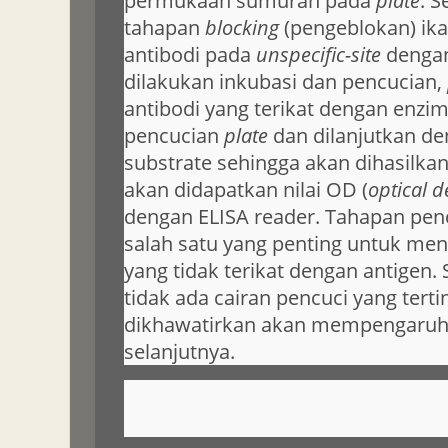
permukaan sumuran pada
plate
. S
tahapan
blocking
(pengeblokan) ika
antibodi pada
unspecific-site
denga
dilakukan inkubasi dan pencucian,
antibodi yang terikat dengan enzim
pencucian
plate
dan dilanjutkan 
substrate sehingga akan dihasilk
akan didapatkan nilai OD (
optical d
dengan ELISA reader. Tahapan pe
salah satu yang penting untuk men
yang tidak terikat dengan antigen. S
tidak ada cairan pencuci yang tert
dikhawatirkan akan mempengaruh
selanjutnya.