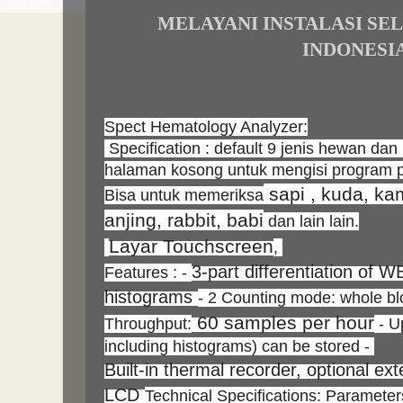
MELAYANI INSTALASI SE
INDONESI
Spect Hematology Analyzer:
Specification : default 9 jenis hewan da
halaman kosong untuk mengisi program 
sapi , kuda, ka
Bisa untuk memeriksa
anjing, rabbit, babi
dan lain lain.
Layar Touchscreen
,
3-part differentiation of
Features : -
histograms
- 2 Counting mode: whole bl
60 samples per hour
Throughput:
- U
including histograms) can be stored -
Built-in thermal recorder, optional ext
LCD
Technical Specifications: Paramet