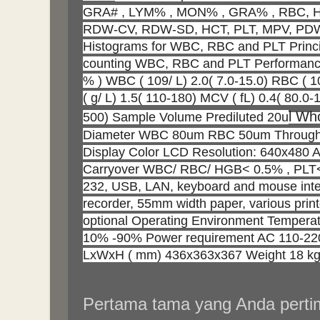
GRA# , LYM% , MON% , GRA% , RBC, 
RDW-CV, RDW-SD, HCT, PLT, MPV, PDW
Histograms for WBC, RBC and PLT Principl
counting WBC, RBC and PLT Performance
% ) WBC ( 109/ L) 2.0( 7.0-15.0) RBC ( 1
( g/ L) 1.5( 110-180) MCV ( fL) 0.4( 80.0-
l Wh
500) Sample Volume Prediluted 20u
Diameter WBC 80um RBC 50um Throughp
Display Color LCD Resolution: 640x480 
Carryover WBC/ RBC/ HGB< 0.5% , PLT< 
232, USB, LAN, keyboard and mouse inte
recorder, 55mm width paper, various printo
optional Operating Environment Tempera
10% -90% Power requirement AC 110-22
LxWxH ( mm) 436x363x367 Weight 18 k
Pertama tama yang Anda pert