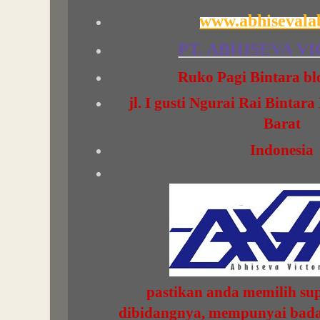
www.abhisevala
PT. ABHISEVA V
Ruko Pagi Bintara bl
jl. I gusti Ngurai Rai Bintar
Barat
Indonesia
pastikan anda memilih sup
dibidangnya, mempunyai badan