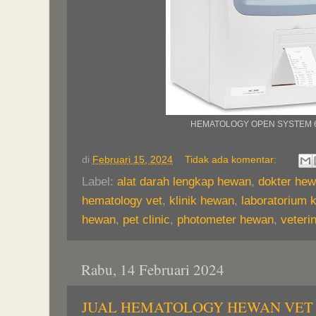
HEMATOLOGY OPEN SYSTEM 6
di
Februari 15, 2024
Tidak ada komentar:
Label:
alat darah lengkap hewan
,
dokter he
hematology vet
,
klinik hewan
,
laboratorium 
hewan
,
pet clinic
,
photometer hewan
,
veteri
Rabu, 14 Februari 2024
JUAL HEMATOLOGY HEWAN VET 