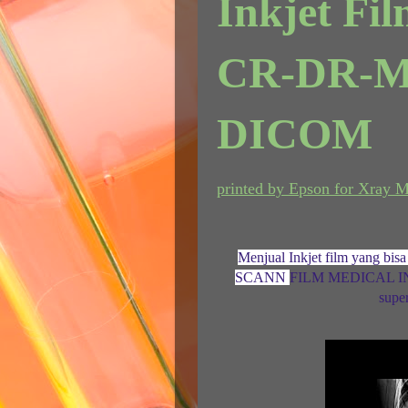
In
kjet Fi
CR-DR-M
DICOM
printed by Epson for Xray 
M
enjual Inkjet film yang b
SCANN
FILM MEDICAL INK
supe