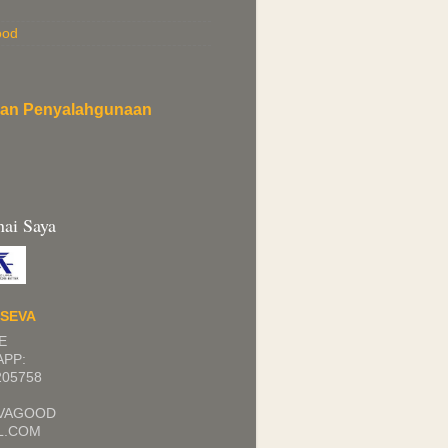
ood
an Penyalahgunaan
ai Saya
I
ISEVA
E
PP:
205758
EVAGOOD
L.COM