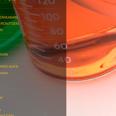
PERIKANAN
 RONTGEN
AN
IKAN
PER AGFA
hewan
al
y
ONTGEN