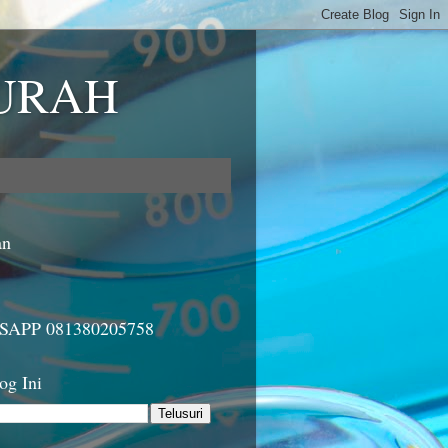
MURAH
an
APP 081380205758
og Ini