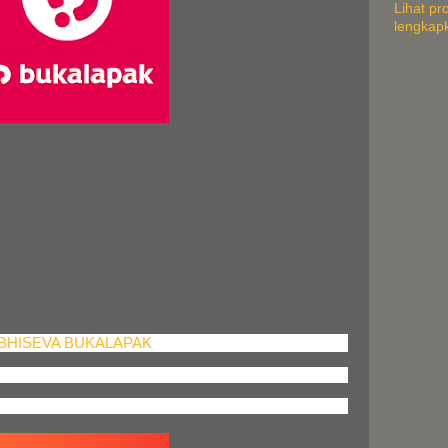
Lihat pro
lengkap
BHISEVA BUKALAPAK