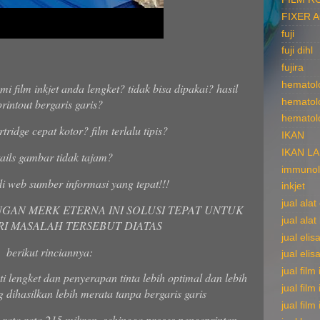
FIXER 
fuji
fuji dihl
fujira
hematol
film inkjet anda lengket? tidak bisa dipakai? hasil
hematol
printout bergaris garis?
hematol
tridge cepat kotor? film terlalu tipis?
IKAN
IKAN L
tails gambar tidak tajam?
immunol
di web sumber informasi yang tepat!!!
inkjet
jual ala
NGAN MERK ETERNA INI SOLUSI TEPAT UNTUK
jual alat
I MASALAH TERSEBUT DIATAS
jual elis
berikut rinciannya:
jual elis
jual film
ti lengket dan penyerapan tinta lebih optimal dan lebih
jual film
g dihasilkan lebih merata tanpa bergaris garis
jual film
s rata rata 215 mikron, sehingga proses pengeprintan