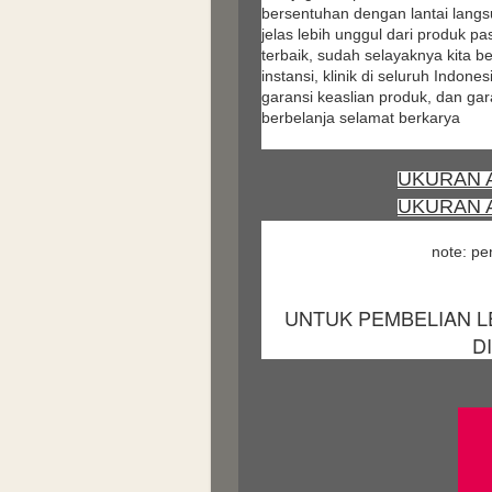
bersentuhan dengan lantai lang
jelas lebih unggul dari produk pa
terbaik, sudah selayaknya kita be
instansi, klinik di seluruh Indon
garansi keaslian produk, dan gar
berbelanja selamat berkarya
UKURAN A
UKURAN 
note: p
UNTUK PEMBELIAN LE
DI