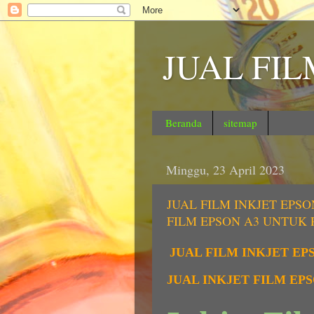
JUAL FI
Beranda
sitemap
Minggu, 23 April 2023
JUAL FILM INKJET EPS
FILM EPSON A3 UNTUK
JUAL FILM INKJET E
JUAL INKJET FILM E