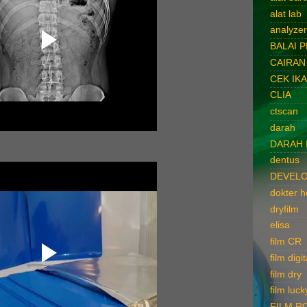
alat lab
analyzer
BALAI 
CAIRAN
CEK IK
CLIA
ctscan
darah
DARAH 
dentus
DEVELO
dokter 
dryfilm
elisa
film CR
film digit
film dry
film luck
FILM R