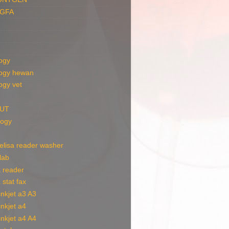
AGFA
ogy
ogy hewan
ogy vet
AUT
ogy
t elisa reader washer
 lab
a reader
a stat fax
 inkjet a3 A3
 inkjet a4
 inkjet a4 A4