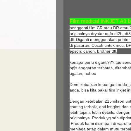
Film medical INKJET A3 bl
pengganti film CR atau DR atau 
originalnya drystar agfa dt2b, dt5
dll. Diganti menggunakan printe
di pasaran. Cocok untuk mcu, BP
epson, canon, brother dll.
kenapa perlu diganti??? tau send
bpjs anggaran terbatas, ditambah
ugalan, hehee
Demi kebaikan keuangan anda, j
anda, bisa kita pakai film inkjet ini
Dengan ketebalan 215mikron untuk 
coating terbaik, anti lengket,dan
lebih tajam, lebih details, denga
originalnya. Produk yg sdh diprint
Produk kami disimpan di wareho
menjaga tetap dalam mutu terbai