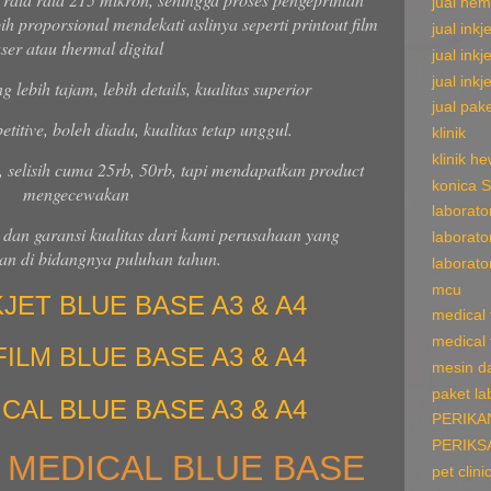
jual hem
ih proporsional mendekati aslinya seperti printout film
jual inkje
aser atau thermal digital
jual inkj
jual inkj
g lebih tajam, lebih details, kualitas superior
jual pake
titive, boleh diadu, kualitas tetap unggul.
klinik
klinik h
 selisih cuma 25rb, 50rb, tapi mendapatkan product
konica 
mengecewakan
laborato
 dan garansi kualitas dari kami perusahaan yang
laborato
n di bidangnya puluhan tahun.
laborato
mcu
KJET BLUE BASE A3 & A4
medical f
medical f
FILM BLUE BASE A3 & A4
mesin d
paket la
ICAL BLUE BASE A3 & A4
PERIKA
PERIKS
M MEDICAL BLUE BASE
pet clini