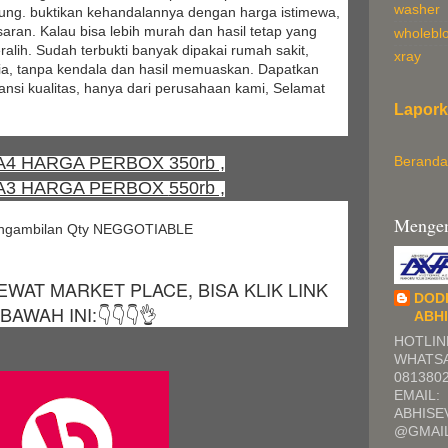
washer
sung. buktikan kehandalannya dengan harga istimewa,
saran. Kalau bisa lebih murah dan hasil tetap yang
wholebl
ralih. Sudah terbukti banyak dipakai rumah sakit,
xray
esia, tanpa kendala dan hasil memuaskan.
Dapatkan
ansi kualitas, hanya dari perusahaan kami, Selamat
Lapork
4 HARGA PERBOX 350rb ,
Beranda
A3 HARGA PERBOX
550rb ,
Mengen
engambilan Qty NEGGOTIABLE
WAT MARKET PLACE, BISA KLIK LINK
DOD
BAWAH INI:👇👇👇👌
ABH
HOTLIN
WHATSA
081380
EMAIL:
ABHIS
@GMAI