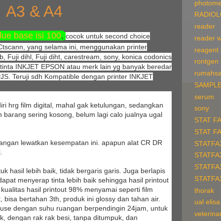
photome
A3 & A4
RADIO
reader
ue base isi 100
,
cocok untuk second choice
reader 
Ctscann, yang selama ini, menggunakan printer
reagent
b, Fuji dihl, Fuji diht, carestream, sony, konica codonics
rontgen
r tinta INKJET EPSON atau merk lain yg banyak beredar
rumahsa
JS. Teruji sdh Kompatible dengan printer INKJET
SAMPLE
serum
iri hrg film digital, mahal gak ketulungan, sedangkan
sony
 barang sering kosong, belum lagi calo jualnya ugal
STAT F
STAT F
angan lewatkan kesempatan ini. apapun alat CR DR
STATFA
.
STATFA
STATFA
hasil lebih baik, tidak bergaris garis. Juga berlapis
STATFA
 dapat menyerap tinta lebih baik sehingga hasil printout
n kualitas hasil printout 98% menyamai seperti film
thorak
, bisa bertahan 3th, produk ini glossy dan tahan air.
ual elisa
use dengan suhu ruangan berpendingin 24jam, untuk
veterina
k, dengan rak rak besi, tanpa ditumpuk, dan