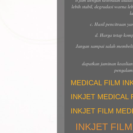
lebih stabil, degradasi warna leb
l
c. Hasil pencitraan yan
d. Harga tetap kompe
Jangan sampai salah membeli,
dapatkan jaminan keaslian
pengalama
MEDICAL FILM IN
INKJET MEDICAL 
INKJET FILM MED
INKJET FIL