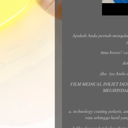
Apakah Anda pernah mengalami 
tinta boros? car
de
jika iya Anda 
FILM MEDICAL INKJET DE
MEGHINDAR
a. technology coating polaris, an
rata sehingga hasil yan
b.film dengan ketebalan diata