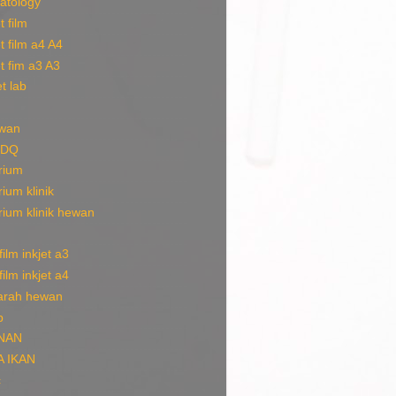
atology
t film
et film a4 A4
et fim a3 A3
t lab
ewan
SDQ
rium
rium klinik
rium klinik hewan
ilm inkjet a3
ilm inkjet a4
arah hewan
b
NAN
A IKAN
c