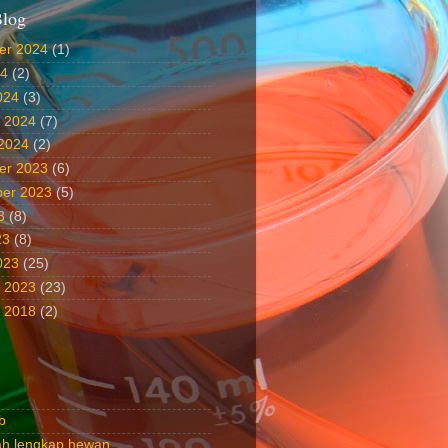
Blog
er 2024
(1)
24
(2)
024
(3)
i 2024
(7)
 2024
(2)
er 2023
(6)
er 2023
(5)
3
(8)
23
(8)
023
(25)
i 2023
(23)
i 2018
(2)
b
rah lengkap hewan