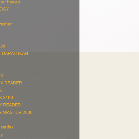
ter hewan
LOGY
washer
kit
 DARAH IKAN
AX
AX READER
X
X 2100
X READER
X WASHER 2600
 statfax
ry