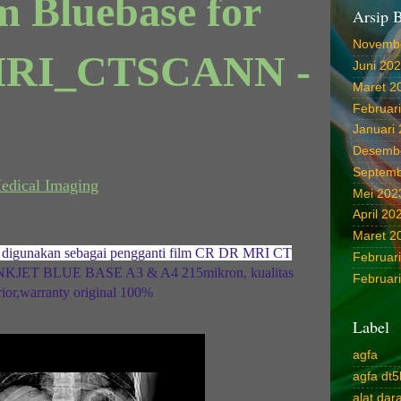
lm Bluebase for
Arsip 
Novemb
RI_CTSCANN -
Juni 20
Maret 2
Februar
Januari
Desemb
Septemb
Medical Imaging
Mei 202
April 20
Maret 2
isa digunakan sebagai pengganti film CR DR MRI CT
Februar
JET BLUE BASE A3 & A4 215mikron, kualitas
Februar
rior,warranty original 100%
Label
agfa
agfa dt5
alat da