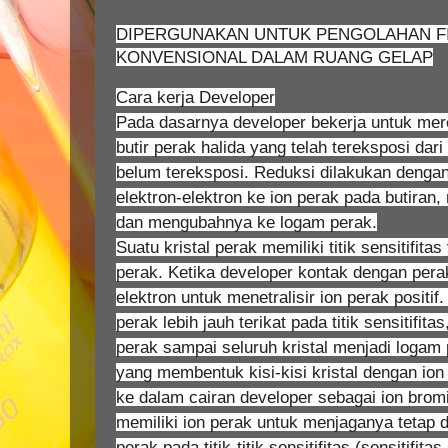
DIPERGUNAKAN UNTUK PENGOLAHAN F
KONVENSIONAL DALAM RUANG GELAP
Cara kerja Developer
Pada dasarnya developer bekerja untuk mere
butir perak halida yang telah tereksposi dari
belum tereksposi. Reduksi dilakukan denga
elektron-elektron ke ion perak pada butiran, 
dan mengubahnya ke logam perak.
Suatu kristal perak memiliki titik sensitifi
perak. Ketika developer kontak dengan per
elektron untuk menetralisir ion perak positif
perak lebih jauh terikat pada titik sensitifit
perak sampai seluruh kristal menjadi logam 
yang membentuk kisi-kisi kristal dengan ion
ke dalam cairan developer sebagai ion brom
memiliki ion perak untuk menjaganya tetap
perak pada titik-titik sensitifitas (sensitifi