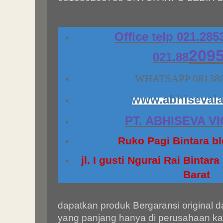
Office telp 021.285
209
021.88
WHATSAPP 08138
www.abhiseval
PT. ABHISEVA V
Ruko Pagi Bintara bl
jl. I gusti Ngurai Rai Binta
Barat
dapatkan produk Bergaransi original d
yang panjang hanya di perusahaan kam