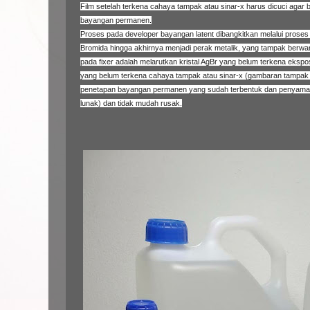
Film setelah terkena cahaya tampak atau sinar-x harus dicuci agar b
bayangan permanen.
Proses pada developer bayangan latent dibangkitkan melalui proses 
Bromida hingga akhirnya menjadi perak metalik, yang tampak berwar
pada fixer adalah melarutkan kristal AgBr yang belum terkena ekspos
yang belum terkena cahaya tampak atau sinar-x (gambaran tampak o
penetapan bayangan permanen yang sudah terbentuk dan penyamakan 
lunak) dan tidak mudah rusak.