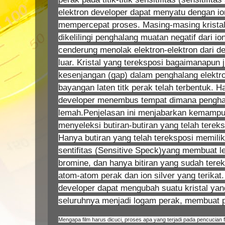
elektron developer dapat menyatu dengan io
mempercepat proses. Masing-masing kristal
dikelilingi penghalang muatan negatif dari i
cenderung menolak elektron-elektron dari de
luar. Kristal yang tereksposi bagaimanapun j
kesenjangan (gap) dalam penghalang elektr
bayangan laten titk perak telah terbentuk. H
developer menembus tempat dimana pengha
lemah.Penjelasan ini menjabarkan kemampu
menyeleksi butiran-butiran yang telah tere
Hanya butiran yang telah tereksposi memiliki
sentifitas (Sensitive Speck)yang membuat 
bromine, dan hanya bitiran yang sudah tere
atom-atom perak dan ion silver yang terikat
developer dapat mengubah suatu kristal yan
seluruhnya menjadi logam perak, membuat
Mengapa film harus dicuci, proses apa yang terjadi pada pencucian f