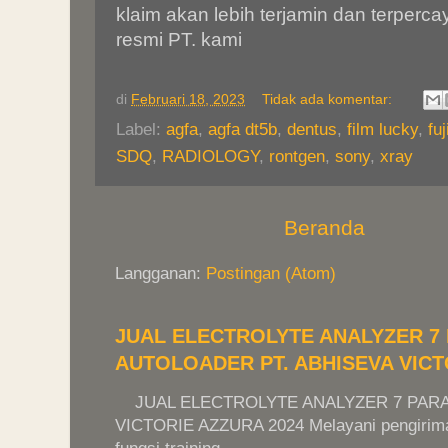
klaim akan lebih terjamin dan terper
resmi PT. kami
di
Februari 18, 2023
Tidak ada komentar:
Label:
agfa
,
agfa dt5b
,
dentus
,
film lucky
,
fuj
SDQ
,
RADIOLOGY
,
rontgen
,
sony
,
xray
Beranda
Langganan:
Postingan (Atom)
JUAL ELECTROLYTE ANALYZER 
AUTOLOADER PT. ABHISEVA VICT
JUAL ELECTROLYTE ANALYZER 7 PARA
VICTORIE AZZURA 2024 Melayani pengiriman 