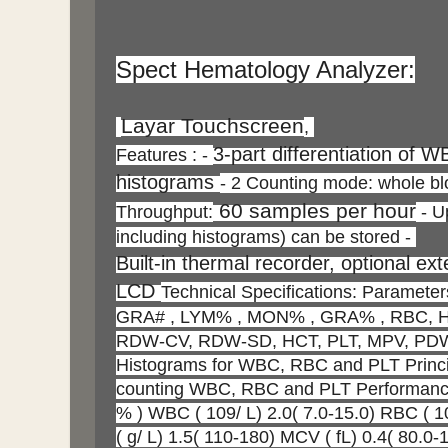
Spect Hematology Analyzer:
Layar Touchscreen
,
3-part differentiation of
Features : -
histograms
- 2 Counting mode: whole bl
60 samples per hour
Throughput:
- U
including histograms) can be stored -
Built-in thermal recorder, optional ext
LCD
Technical Specifications: Paramet
GRA# , LYM% , MON% , GRA% , RBC, 
RDW-CV, RDW-SD, HCT, PLT, MPV, PDW
Histograms for WBC, RBC and PLT Principl
counting WBC, RBC and PLT Performance
% ) WBC ( 109/ L) 2.0( 7.0-15.0) RBC ( 1
( g/ L) 1.5( 110-180) MCV ( fL) 0.4( 80.0-