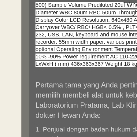
l Wh
500) Sample Volume Prediluted 20u
Diameter WBC 80um RBC 50um Throughp
Display Color LCD Resolution: 640x480 
Carryover WBC/ RBC/ HGB< 0.5% , PLT< 
232, USB, LAN, keyboard and mouse inte
recorder, 55mm width paper, various printo
optional Operating Environment Tempera
10% -90% Power requirement AC 110-22
LxWxH ( mm) 436x363x367 Weight 18 k
Pertama tama yang Anda pert
memilih membeli alat untuk keb
Laboratorium Pratama, Lab Klin
dokter Hewan Anda:
1. Penjual dengan badan hukum d