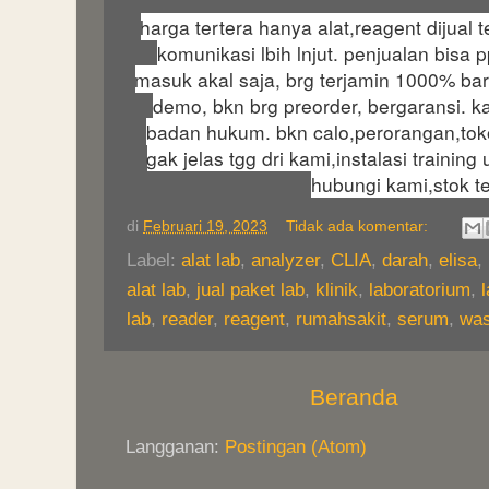
harga tertera hanya alat,reagent dijual 
komunikasi lbih lnjut. penjualan bisa
masuk akal saja, brg terjamin 1000% bar
demo, bkn brg preorder, bergaransi. 
badan hukum. bkn calo,perorangan,toko
gak jelas tgg dri kami,instalasi training
hubungi kami,stok te
di
Februari 19, 2023
Tidak ada komentar:
Label:
alat lab
,
analyzer
,
CLIA
,
darah
,
elisa
,
alat lab
,
jual paket lab
,
klinik
,
laboratorium
,
lab
,
reader
,
reagent
,
rumahsakit
,
serum
,
was
Beranda
Langganan:
Postingan (Atom)