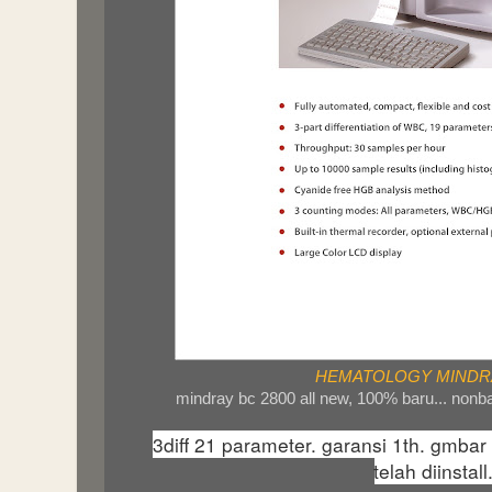
HEMATOLOGY MINDRA
mindray bc 2800 all new, 100% baru... nonbar
3diff 21 parameter. garansi 1th. gmbar 
telah diinstall