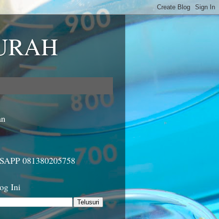
MURAH
an
APP 081380205758
og Ini