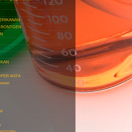
PERIKANAN
 RONTGEN
AN
IKAN
PER AGFA
hewan
al
y
ONTGEN