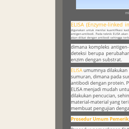
mi
ELISA (Enzyme-linked 
digunakan untuk menilai kuantifikasi kad
antigen-antibodi. Pada teknik ELISA akan
akan diikat dengan antibodi sehingga ter
dimana kompleks antigen-a
deteksi berupa perubahan
enzim dengan substrat.
ELISA
umumnya dilakukan
sumuran, dimana pada sumu
antibodi dengan protein. 
ELISA menjadi mudah untu
dilakukan pencucian, se
material-material yang teri
membuat pengujian dengan 
Prosedur Umum Pemerik