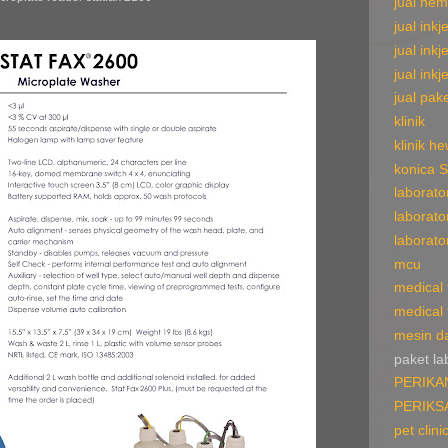
jual hem
jual inkje
jual inkj
jual inkj
jual pake
klinik
klinik h
konica 
laborato
laborato
laborato
mcu
medical f
medical f
mesin d
paket la
PERIKA
PERIKS
pet clini