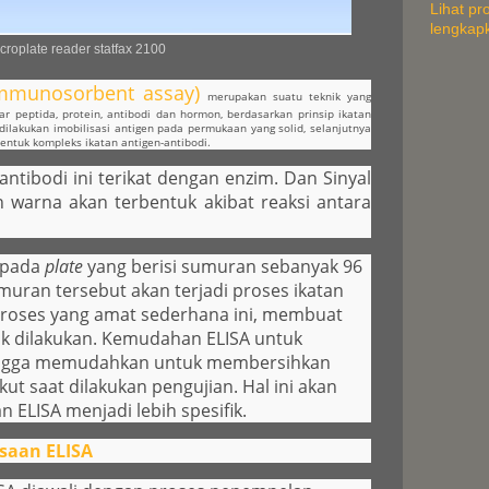
Lihat pro
lengkap
croplate reader statfax 2100
immunosorbent assay)
merupakan suatu teknik yang
ar peptida, protein, antibodi dan hormon, berdasarkan prinsip ikatan
 dilakukan imobilisasi antigen pada permukaan yang solid, selanjutnya
bentuk kompleks ikatan antigen-antibodi.
ntibodi ini terikat dengan enzim. Dan Sinyal
 warna akan terbentuk akibat reaksi antara
 pada
plate
yang berisi sumuran sebanyak 96
ran tersebut akan terjadi proses ikatan
Proses yang amat sederhana ini, membuat
k dilakukan. Kemudahan ELISA untuk
hingga memudahkan untuk membersihkan
kut saat dilakukan pengujian. Hal ini akan
ELISA menjadi lebih spesifik.
saan ELISA