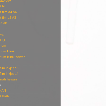
atology
t film
et film a4 A4
et fim a3 A3
t lab
ewan
SDQ
rium
rium klinik
rium klinik hewan
ilm inkjet a3
ilm inkjet a4
arah hewan
b
NAN
A IKAN
c