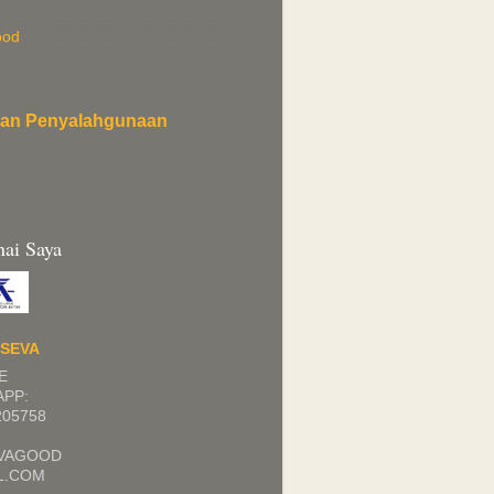
ood
an Penyalahgunaan
ai Saya
I
ISEVA
E
PP:
205758
EVAGOOD
L.COM