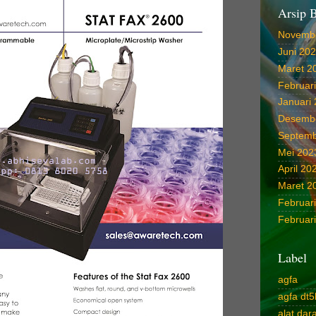
Arsip 
Novemb
Juni 20
Maret 2
Februar
Januari
Desemb
Septemb
Mei 202
April 20
Maret 2
Februar
Februar
Label
agfa
agfa dt5
alat da