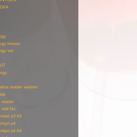
AGFA
ogy
ogy hewan
ogy vet
AUT
ogy
t elisa reader washer
 lab
a reader
a stat fax
 inkjet a3 A3
 inkjet a4
 inkjet a4 A4