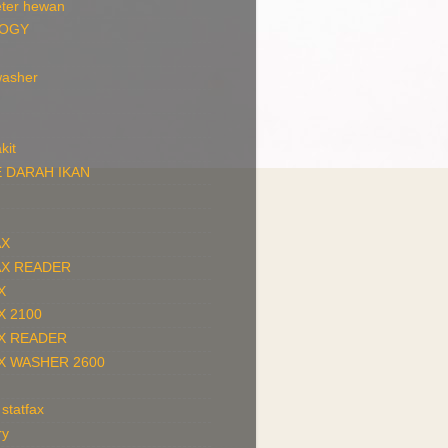
ter hewan
LOGY
washer
kit
 DARAH IKAN
AX
AX READER
X
X 2100
X READER
X WASHER 2600
 statfax
ry