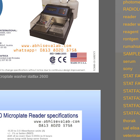
photome
RADIO
reader
reader 
reagent
rontgen
rumahsa
SAMPLE
serum
sony
STAT F
croplate washer statfax 2600
STAT F
STATFA
STATFA
STATFA
STATFA
thorak
ual elisa
veterina