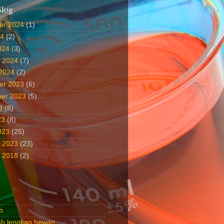
Blog
er 2024
(1)
24
(2)
024
(3)
i 2024
(7)
 2024
(2)
er 2023
(6)
er 2023
(5)
3
(8)
23
(8)
023
(25)
i 2023
(23)
i 2018
(2)
b
rah lengkap hewan