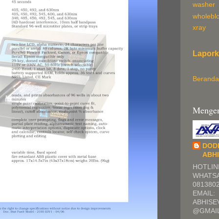
washer
wholebl
xray
Lapork
Beranda
Mengen
DOD
ABH
HOTLIN
WHATSA
081380
EMAIL:
ABHIS
@GMAI