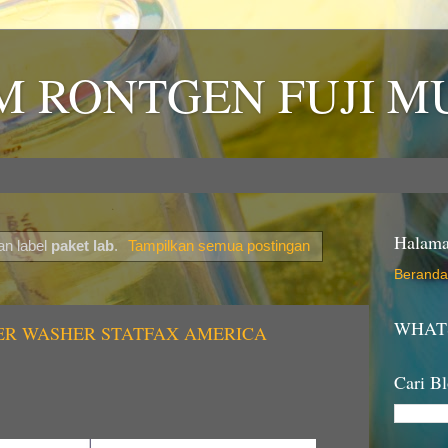
LM RONTGEN FUJI 
Halam
an label
paket lab
.
Tampilkan semua postingan
Beranda
WHATS
DER WASHER STATFAX AMERICA
Cari Bl