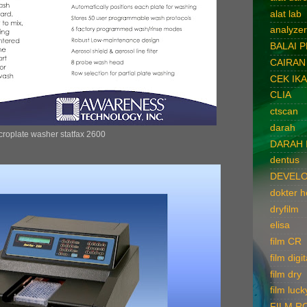
alat lab
analyzer
BALAI 
CAIRAN
CEK IK
CLIA
ctscan
darah
croplate washer statfax 2600
DARAH 
dentus
DEVELO
dokter 
dryfilm
elisa
film CR
film digit
film dry
film luck
FILM R