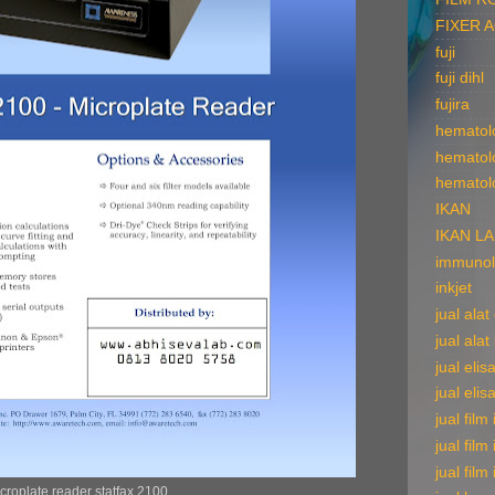
FIXER 
fuji
fuji dihl
fujira
hematol
hematol
hematol
IKAN
IKAN L
immunol
inkjet
jual ala
jual alat
jual elis
jual elis
jual film
jual film
jual film
croplate reader statfax 2100