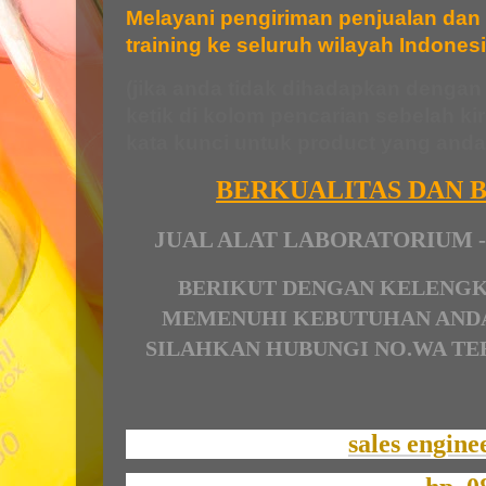
Melayani pengiriman penjualan dan i
training ke seluruh wilayah Indones
(jika anda tidak dihadapkan dengan
ketik di kolom pencarian sebelah ki
kata kunci untuk product yang anda 
BERKUALITAS DAN 
JUAL ALAT LABORATORIUM -
BERIKUT DENGAN KELENGK
MEMENUHI KEBUTUHAN ANDA
SILAHKAN HUBUNGI NO.WA TER
sales engine