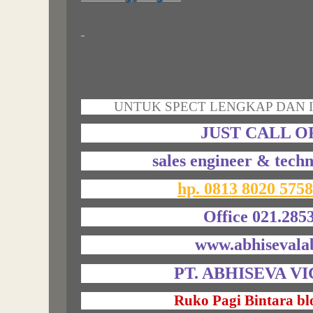
UNTUK SPECT LENGKAP DAN I
JUST CALL O
sales engineer & techn
hp. 0813 8020 575
Office 021.285
www.abhisevala
PT. ABHISEVA V
Ruko Pagi Bintara bl