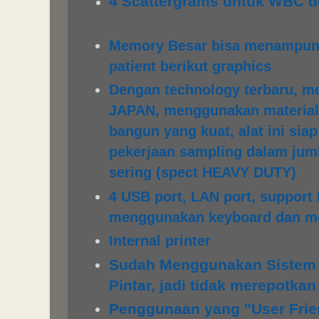
4 Scattergrams untuk W
Memory Besar bisa menampung
patient berikut graphics
Dengan technology terbaru, m
JAPAN, menggunakan material 
bangun yang kuat, alat ini sia
pekerjaan sampling dalam jum
sering (spect HEAVY DUTY)
4 USB port, LAN port, support 
menggunakan keyboard dan m
Internal printer
Sudah Menggunakan Sistem
Pintar, jadi tidak merepotka
Penggunaan yang "User Frien