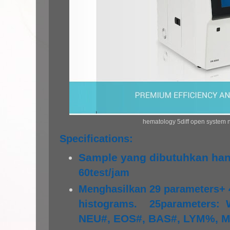
hematology 5diff open system 
Specifications:
Sample yang dibutuhkan han
60test/jam
Menghasilkan 29 parameters+ 
histograms.
25parameters:
NEU#, EOS#, BAS#, LYM%, 