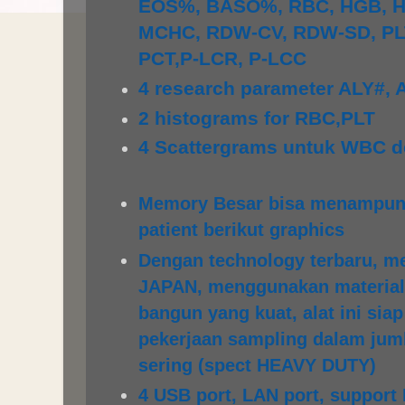
EOS%, BASO%, RBC, HGB, H
MCHC, RDW-CV, RDW-SD, PL
PCT,P-LCR, P-LCC
4 research parameter ALY#, 
2 histograms for RBC,PLT
4 Scattergrams untuk W
Memory Besar bisa menampung
patient berikut graphics
Dengan technology terbaru, m
JAPAN, menggunakan material 
bangun yang kuat, alat ini sia
pekerjaan sampling dalam jum
sering (spect HEAVY DUTY)
4 USB port, LAN port, support 