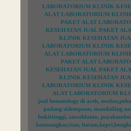
LABORATORIUM KLINIK KES
ALAT LABORATORIUM KLINI
PAKET ALAT LABORATO
KESEHATAN
JUAL PAKET AL
KLINIK KESEHATAN
JUA
LABORATORIUM KLINIK KES
ALAT LABORATORIUM KLINI
PAKET ALAT LABORATO
KESEHATAN
JUAL PAKET AL
KLINIK KESEHATAN
JUA
LABORATORIUM KLINIK KES
ALAT LABORATORIUM KLI
jual hematology di aceh, medan,pekan
padang sidempuan, mandailing nat
bukittinggi, sawahlunto, payakumbu
batusangkar,riau, batam,kepri,bengk