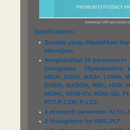
hematology 5diff open system n
Specifications:
Sample yang dibutuhkan han
60test/jam
Menghasilkan 29 parameters+ 
histograms.
25parameters:
NEU#, EOS#, BAS#, LYM%, 
EOS%, BASO%, RBC, HGB, H
MCHC, RDW-CV, RDW-SD, PL
PCT,P-LCR, P-LCC
4 research parameter ALY#, 
2 histograms for RBC,PLT