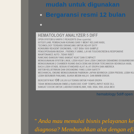
mudah untuk digunakan
Bergaransi resmi 12 bulan
hematology 5diff open
Anda mau memulai bisnis pelayanan ke
"
diagnosa? Membutuhkan alat dengan efis