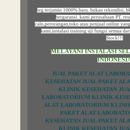
brg terjamin 1000% baru. bukan rekondisi, b
bergaransi. kami perusahaan PT. re
calo,perorangan,toko atau penjual online yan
kami,instalasi training uji fungsi semua d
Stock!!!
MELAYANI INSTALASI SE
INDONESI
JUAL PAKET ALAT LABOR
KESEHATAN
JUAL PAKET AL
KLINIK KESEHATAN
JUA
LABORATORIUM KLINIK KES
ALAT LABORATORIUM KLINI
PAKET ALAT LABORATO
KESEHATAN
JUAL PAKET AL
KLINIK KESEHATAN
JUA