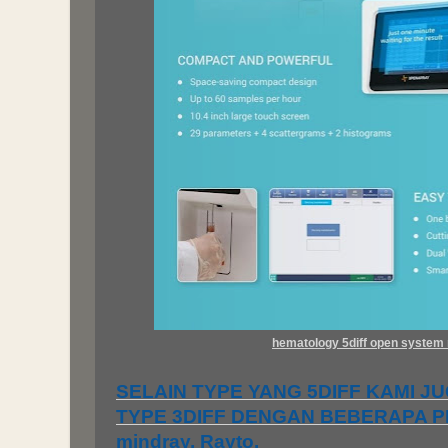
hematology 5diff open system
SELAIN TYPE YANG 5DIFF KAMI 
TYPE 3DIFF DENGAN BEBERAPA PIL
mindray, Rayto.