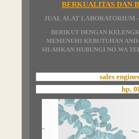
BERKUALITAS DAN 
JUAL ALAT LABORATORIUM -
BERIKUT DENGAN KELENGK
MEMENUHI KEBUTUHAN ANDA
SILAHKAN HUBUNGI NO.WA TER
sales engine
hp. 0