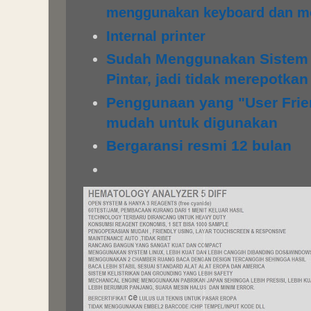
menggunakan keyboard dan m
Internal printer
Sudah Menggunakan Sistem
Pintar, jadi tidak merepotka
Penggunaan yang "User Frien
mudah untuk digunakan
Bergaransi resmi 12 bulan