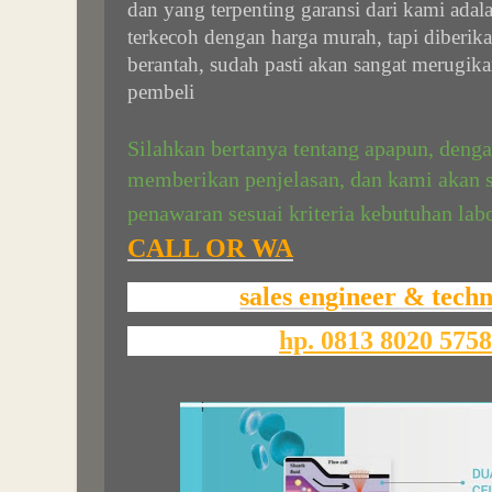
dan yang terpenting garansi dari kami ada
terkecoh dengan harga murah, tapi diberika
berantah, sudah pasti akan sangat merugik
pembeli
Silahkan bertanya tentang apapun, deng
memberikan penjelasan, dan kami akan 
penawaran sesuai kriteria kebutuhan la
CALL OR WA
sales engineer & techn
hp. 0813 8020 575