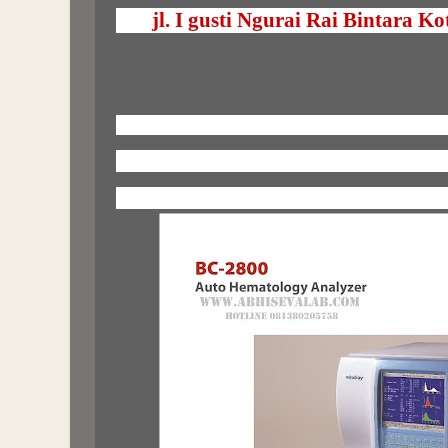
jl. I gusti Ngurai Rai Bintara K